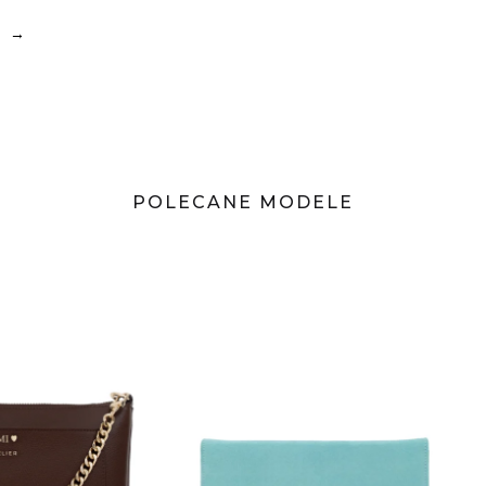
crossbody. Cał
złotym odcieni
9
→
chronią torebk
Fason inspiro
wydaniu spraw
codzienne, jak i
POLECANE MODELE