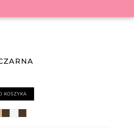
O MARCE
BLOG
KOSZYK
 CZARNA
O KOSZYKA
zja beżowa
Wizja czekoladowa
Wizja biała
Wizja czekoladowa