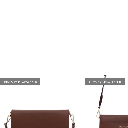
ość uzupełniają eleganckie metalowe okucia w
u oraz cztery ochronne stopki na spodzie, które
ę przed zarysowaniami.
wany klasycznym kuferkiem w nowoczesnym
ia, że model
WIZJA
doskonale dopełni zarówno
 bardziej formalne stylizacje.
BRAK W MAGAZYNIE
BRAK W MAGAZYNIE