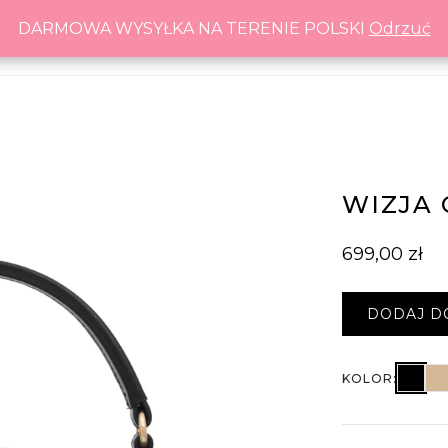
DARMOWA WYSYŁKA NA TERENIE POLSKI
DARMOWA WYSYŁKA NA TERENIE POLSKI
Odrzuć
Odrzuć
WIZJA
699,00
zł
DODAJ D
Wi
KOLOR: