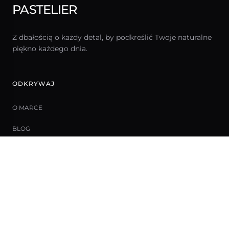
PASTELIER
Z dbałością o każdy detal, by podkreślić Twoje naturalne
piękno każdego dnia.
ODKRYWAJ
O MARCE
BLOG
KONTAKT
DO POBRANIA
NAWIGACJA