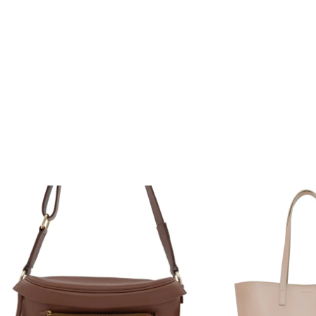
iają eleganckie metalowe okucia w odcieniu złota,
e podkreślają minimalistyczny charakter modelu -
ezbarwne tłoczone logo na bocznej stronie torebki.
kiej jakości naturalnej skóry, łączy trwałość z
m designem.
skórzana torebka
to propozycja dla kobiet
malizm, funkcjonalność i doskonałą jakość
ka, pojemna i niezwykle uniwersalna – będzie
em do pracy, na spotkania, podróże oraz wszystkie
cia.