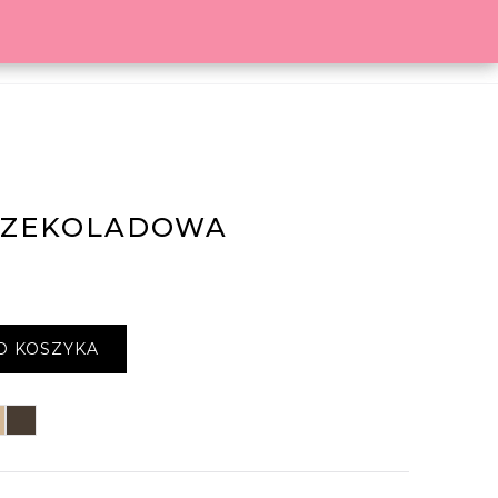
O MARCE
BLOG
KOSZYK
CZEKOLADOWA
O KOSZYKA
na beżowa
Łuna taupe