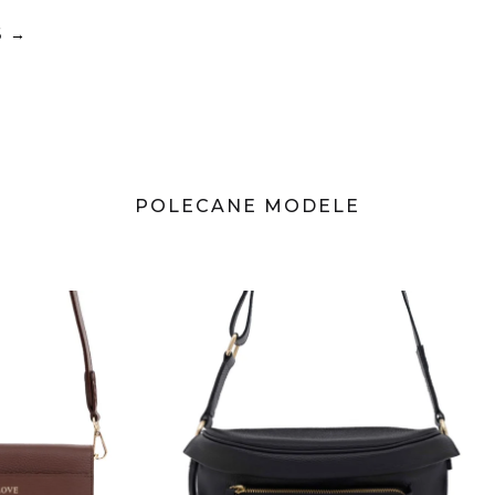
Całość uzupełn
które subtelni
6
→
podobnie jak b
Wykonana z wyso
ponadczasowy
Ta
klasyczna 
ceniących mini
wykonania. Lek
POLECANE MODELE
idealnym wybor
codzienne wyjś