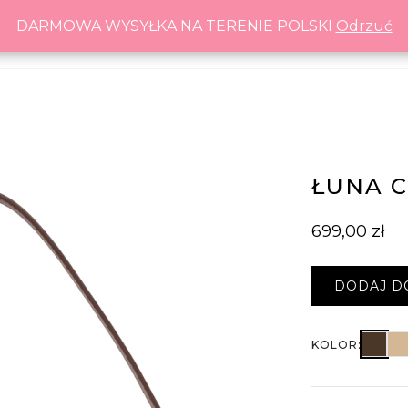
DARMOWA WYSYŁKA NA TERENIE POLSKI
DARMOWA WYSYŁKA NA TERENIE POLSKI
Odrzuć
Odrzuć
ŁUNA 
699,00
zł
DODAJ D
Łu
KOLOR: