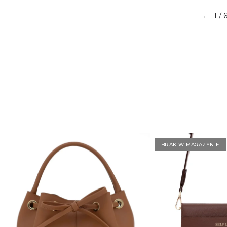
1
/ 
←
BRAK W MAGAZYNIE