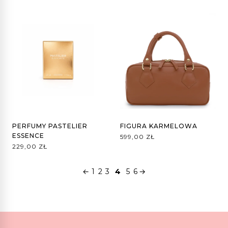
PERFUMY PASTELIER
FIGURA KARMELOWA
ESSENCE
599,00
ZŁ
229,00
ZŁ
←
1
2
3
4
5
6
→