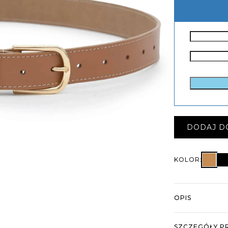
DODAJ D
Pa
KOLOR:
OPIS
Stylowy pasek 
SZCZEGÓŁY P