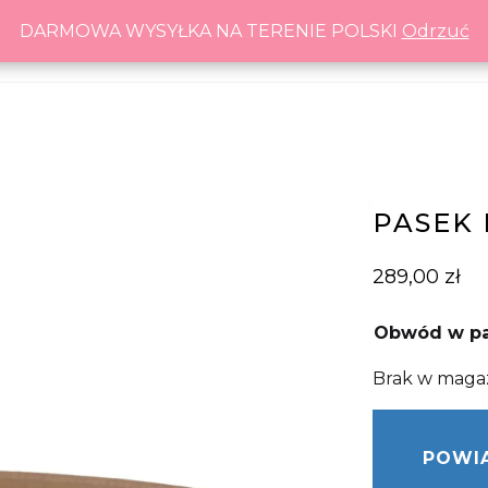
DARMOWA WYSYŁKA NA TERENIE POLSKI
DARMOWA WYSYŁKA NA TERENIE POLSKI
Odrzuć
Odrzuć
PASEK
289,00
zł
Obwód w pa
Brak w maga
POWIA