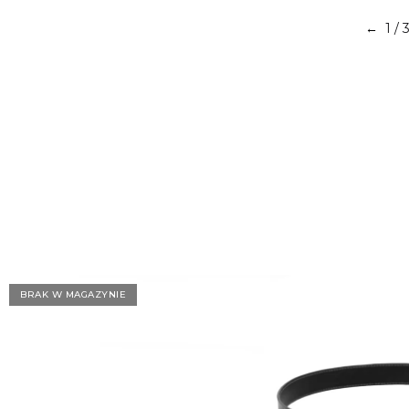
1
/ 
←
BRAK W MAGAZYNIE