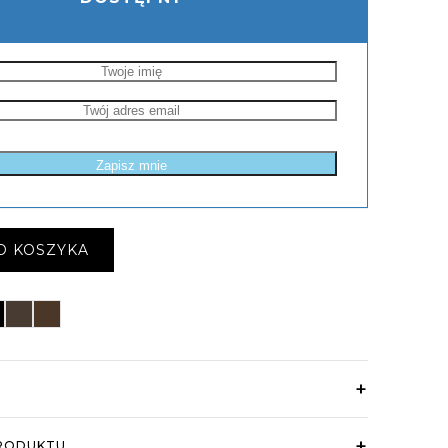
O KOSZYKA
sek Prestiż czarny
Pasek Prestiż taupe
Pasek Prestiż czekoladowy
wykonany z wysokogatunkowej skóry naturalnej z
RODUKTU