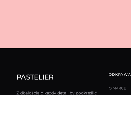
ODKRYWA
PASTELIER
O MARCE
Z dbałością o każdy detal, by podkreślić
Twoje naturalne piękno każdego dnia.
BLOG
KONTAKT
DO POBRAN