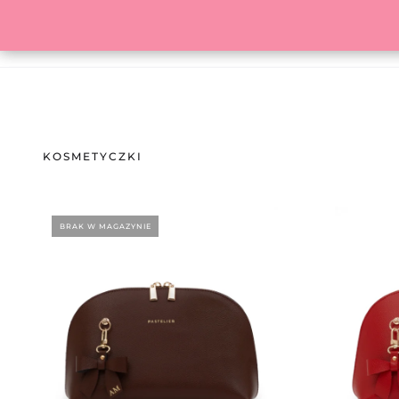
HOME
SKLEP
KONTAKT
SZUKAJ
KOSMETYCZKI
KATEGORIA
KOLOR
Akcesoria
WSZYSTKIE
Perfumy
BRAK W MAGAZYNIE
Skórzane torebki damskie
SORTUJ WEDŁUG:
Alfabetycznie
Najnowsze
Bestsellery
Cena
ZASTOSUJ