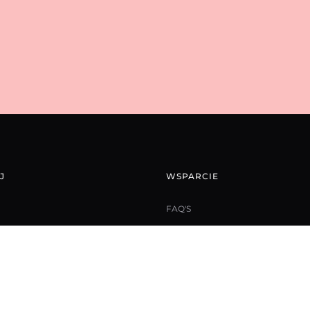
J
WSPARCIE
FAQ'S
REGULAMIN
MOJE KONTO
IA
POLITYKA PRYWATNOŚCI