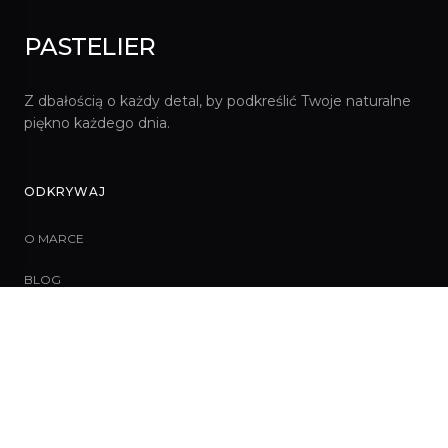
PASTELIER
Z dbałością o każdy detal, by podkreślić Twoje naturalne
piękno każdego dnia.
ODKRYWAJ
O MARCE
BLOG
KONTAKT
DO POBRANIA
NAWIGACJA