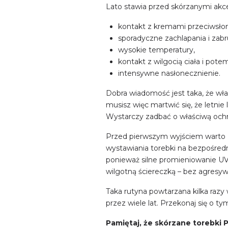
Lato stawia przed skórzanymi akce
kontakt z kremami przeciwsło
sporadyczne zachlapania i zabr
wysokie temperatury,
kontakt z wilgocią ciała i pote
intensywne nasłonecznienie.
Dobra wiadomość jest taka, że wła
musisz więc martwić się, że letni
Wystarczy zadbać o właściwą ochro
Przed pierwszym wyjściem warto 
wystawiania torebki na bezpośredn
ponieważ silne promieniowanie UV 
wilgotną ściereczką – bez agresy
Taka rutyna powtarzana kilka razy
przez wiele lat. Przekonaj się o t
Pamiętaj, że skórzane torebki P