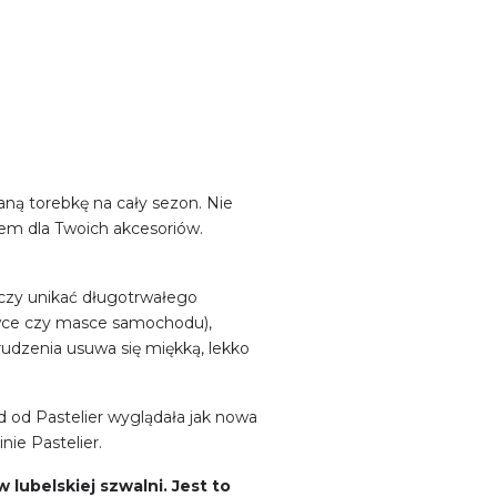
aną torebkę na cały sezon. Nie
iem dla Twoich akcesoriów.
.
czy unikać długotrwałego
ławce czy masce samochodu),
rudzenia usuwa się miękką, lekko
d od Pastelier wyglądała jak nowa
nie Pastelier.
 lubelskiej szwalni. Jest to