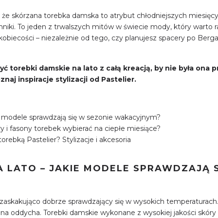
 że skórzana torebka damska to atrybut chłodniejszych miesięcy,
niki. To jeden z trwalszych mitów w świecie mody, który warto r
a kobiecości – niezależnie od tego, czy planujesz spacery po B
yć torebki damskie na lato z całą kreacją, by nie była ona p
aj inspiracje stylizacji od Pastelier.
ie modele sprawdzają się w sezonie wakacyjnym?
ry i fasony torebek wybierać na ciepłe miesiące?
orebką Pastelier? Stylizacje i akcesoria
A LATO – JAKIE MODELE SPRAWDZAJĄ S
ł zaskakująco dobrze sprawdzający się w wysokich temperaturach
lna oddycha. Torebki damskie wykonane z wysokiej jakości skóry 