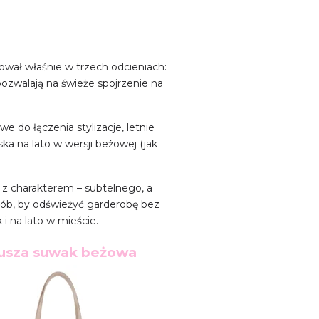
wał właśnie w trzech odcieniach:
pozwalają na świeże spojrzenie na
e do łączenia stylizacje, letnie
a na lato w wersji beżowej (jak
u z charakterem – subtelnego, a
sób, by odświeżyć garderobę bez
i na lato w mieście.
usza suwak beżowa