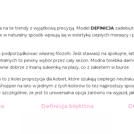
a na te trendy z wyjątkową precyzją. Model
DEFINICJA
zadebiuto
re w naturalny sposób wpisują się w estetykę ciepłych miesięcy i 
podporządkować własnej filozofii. Jeśli stawiasz na spokojne, łatw
tralnych to pewny wybór przez cały sezon. Modna torebka damsk
ie dobrze z lnianą sukienką na plaży, co z żakietem w biurze.
 z kolei propozycja dla kobiet, które szukają ciepłego neutral
Shopper na lato w jednym z tych kolorów to też najprostszy spo
zczególnie, że jest to uniwersalna opcja zarówno na wyjazd, jak 
wa
Definicja błękitna
D