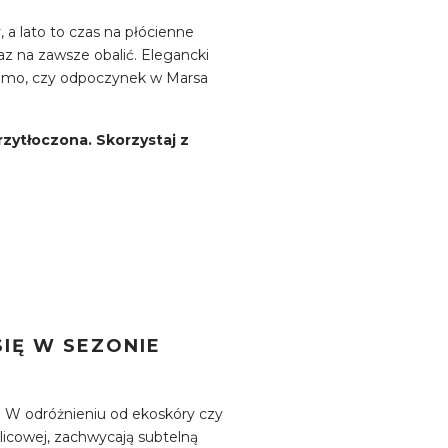
 a lato to czas na płócienne
az na zawsze obalić. Elegancki
ergamo, czy odpoczynek w Marsa
rzytłoczona. Skorzystaj z
IĘ W SEZONIE
. W odróżnieniu od ekoskóry czy
licowej, zachwycają subtelną